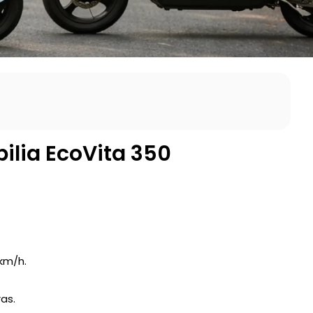
ilia EcoVita 350
km/h.
as.