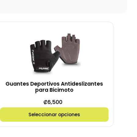
Guantes Deportivos Antideslizantes
para Bicimoto
₡
6,500
Seleccionar opciones