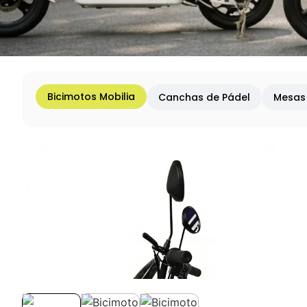
Bicimotos Mobilia
Canchas de Pádel
Mesas 