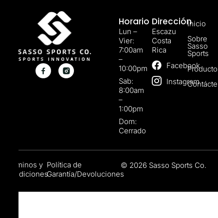
Horario
Dirección
Inicio
Lun –
Escazu
Sobre
Vier:
Costa
Sasso
7:00am
Rica
Sports
–
Facebook
10:00pm
Producto
Sab:
Instagram
Contáct
8:00am
–
1:00pm
Dom:
Cerrado
Términos y
Política de
© 2026 Sasso Sports Co.
Condiciones
Garantía/Devoluciones