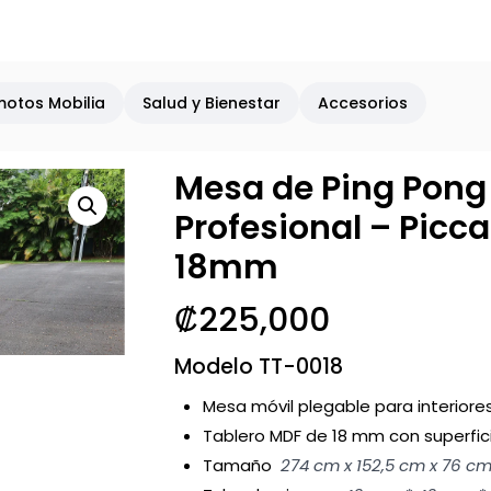
motos Mobilia
Salud y Bienestar
Accesorios
Mesa de Ping Pong
Profesional – Picca
18mm
₡
225,000
Modelo TT-0018
Mesa móvil plegable para interiore
Tablero MDF de 18 mm con superfic
Tamaño
274 cm x 152,5 cm x 76 c